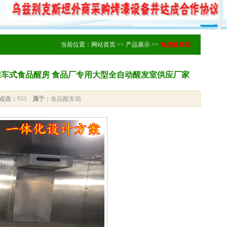
当前位置：
网站首页
>>
产品展示
>>
食品醒发箱
车式食品醒房 食品厂专用大型全自动醒发室供应厂家
点击：
933
属于：
食品醒发箱