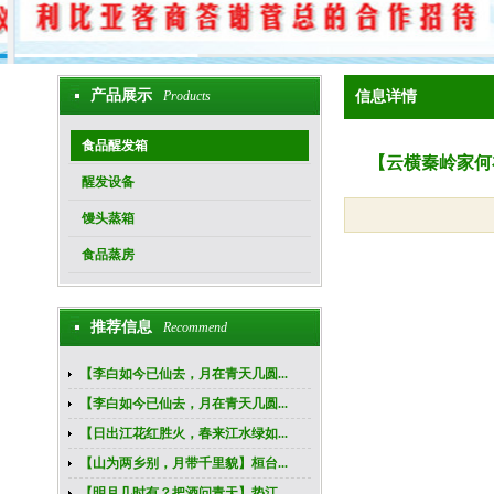
产品展示
Products
信息详情
食品醒发箱
【云横秦岭家何
醒发设备
馒头蒸箱
食品蒸房
推荐信息
Recommend
【李白如今已仙去，月在青天几圆...
【李白如今已仙去，月在青天几圆...
【日出江花红胜火，春来江水绿如...
【山为两乡别，月带千里貌】桓台...
【明月几时有？把酒问青天】垫江...