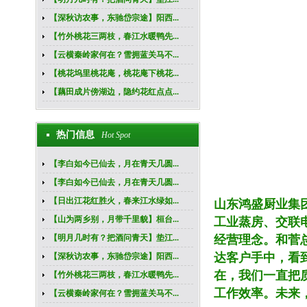
【深秋访农事，东驰岱宗途】阳西...
【竹外桃花三两枝，春江水暖鸭先...
【云横秦岭家何在？雪拥蓝关马不...
【桃花坞里桃花庵，桃花庵下桃花...
【藕田成片傍湖边，隐约花红点点...
热门信息
Hot Spot
【李白如今已仙去，月在青天几圆...
【李白如今已仙去，月在青天几圆...
【日出江花红胜火，春来江水绿如...
山东鸿盛厨业集
【山为两乡别，月带千里貌】桓台...
工业蒸房、交联
【明月几时有？把酒问青天】垫江...
经营理念。和菅
达客户手中，看
【深秋访农事，东驰岱宗途】阳西...
在，我们一直把
【竹外桃花三两枝，春江水暖鸭先...
工作效率。未来
【云横秦岭家何在？雪拥蓝关马不...