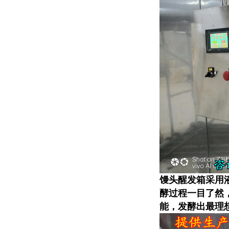
馒头醒发箱采用
酵过程一目了然
能，发酵出最理