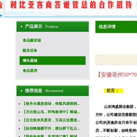
产品展示
Products
信息详情
食品醒发箱
醒发设备
馒头蒸箱
食品蒸房
【
安徽亳州50*7
推荐信息
前言：
Recommend
【移舟水溅差差绿，倚槛风摆柄柄...
山东鸿盛厨业集团
【月出惊山鸟，时鸣春涧中】郸城...
方针，公司建设完善新型
【京北秋来风景异，天高云淡雁迷...
公司的灵魂所在只有不创
【始信峰巅横宇外，渡仙桥下乱云...
历，不断创新，始终坚持
【雨色秋来寒，风严清江爽】郸城...