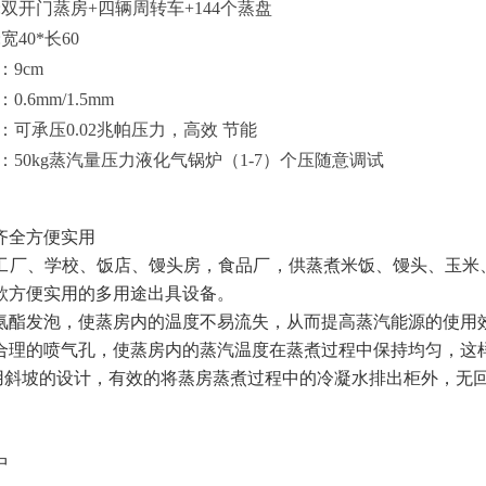
:双开门蒸房+四辆周转车+144个蒸盘
:宽40*长60
：
9cm
：
0.6mm/1.
5
mm
：可承压
0.02兆帕压力，高效 节能
：
50kg蒸汽量压力液化气锅炉（1-7）个压随意调试
齐全方便实用
工厂、学校、饭店、馒头房，食品厂，供蒸煮米饭、馒头、玉米
款方便实用的多用途出具设备。
氨酯发泡，使蒸房内的温度不易流失，从而提高蒸汽能源的使用
合理的喷气孔，使蒸房内的蒸汽温度在蒸煮过程中保持均匀，这
用斜坡的设计，有效的将蒸房蒸煮过程中的冷凝水排出柜外，无
中