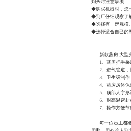
购买时注意事项
◆购买机器时，您
◆到厂仔细观察了
◆选择有一定规模
◆选择适合自己的
新款蒸房 大型
1、蒸房把手采
2、进气管道，阀
3、卫生级制作
4、蒸房房体保温
5、顶部人字形
6、耐高温密封
7、操作方便节能
每一位员工都
用脑、用心溶入到