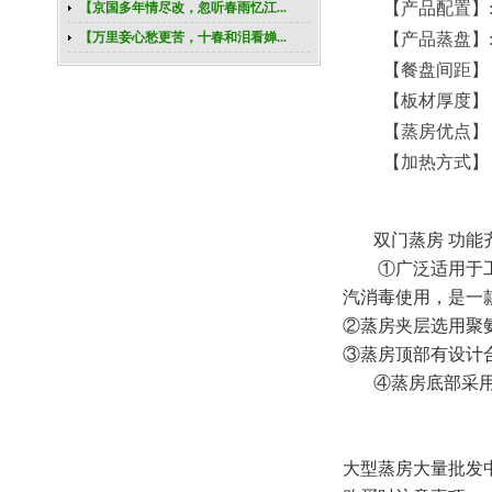
【产品配置】
【京国多年情尽改，忽听春雨忆江...
【万里妾心愁更苦，十春和泪看婵...
【产品蒸盘】
【餐盘间距】
【板材厚度】
【蒸房优点】
【加热方式】
双门蒸房 功能
①广泛适用于
汽消毒使用，是一
②蒸房夹层选用聚
③蒸房顶部有设计
④蒸房底部采
大型蒸房大量批发