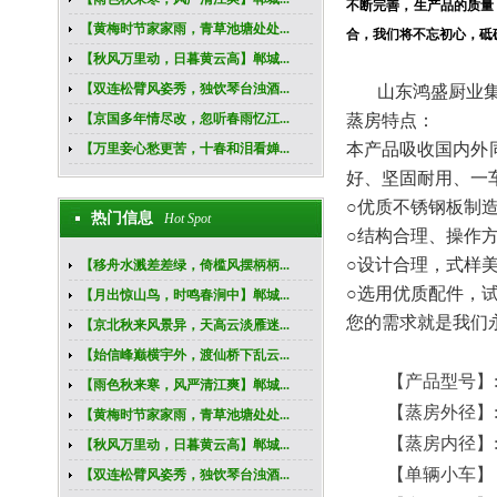
不断完善，生产品的质量
【黄梅时节家家雨，青草池塘处处...
合，我们将不忘初心，砥
【秋风万里动，日暮黄云高】郸城...
【双连松臂风姿秀，独饮琴台浊酒...
山东鸿盛厨业集
【京国多年情尽改，忽听春雨忆江...
蒸房特点：
本产品吸收国内外
【万里妾心愁更苦，十春和泪看婵...
好、坚固耐用、一
○优质不锈钢板制
热门信息
Hot Spot
○结构合理、操作
○设计合理，式样
【移舟水溅差差绿，倚槛风摆柄柄...
○选用优质配件，
【月出惊山鸟，时鸣春涧中】郸城...
您的需求就是我们
【京北秋来风景异，天高云淡雁迷...
【始信峰巅横宇外，渡仙桥下乱云...
【产品型号】
【雨色秋来寒，风严清江爽】郸城...
【蒸房外径】
【黄梅时节家家雨，青草池塘处处...
【蒸房内径】
【秋风万里动，日暮黄云高】郸城...
【单辆小车】
【双连松臂风姿秀，独饮琴台浊酒...